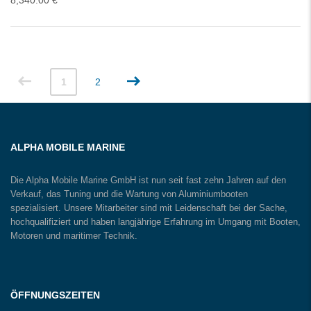
8,340.00
€
1
2
ALPHA MOBILE MARINE
Die Alpha Mobile Marine GmbH ist nun seit fast zehn Jahren auf den
Verkauf, das Tuning und die Wartung von Aluminiumbooten
spezialisiert. Unsere Mitarbeiter sind mit Leidenschaft bei der Sache,
hochqualifiziert und haben langjährige Erfahrung im Umgang mit Booten,
Motoren und maritimer Technik.
ÖFFNUNGSZEITEN