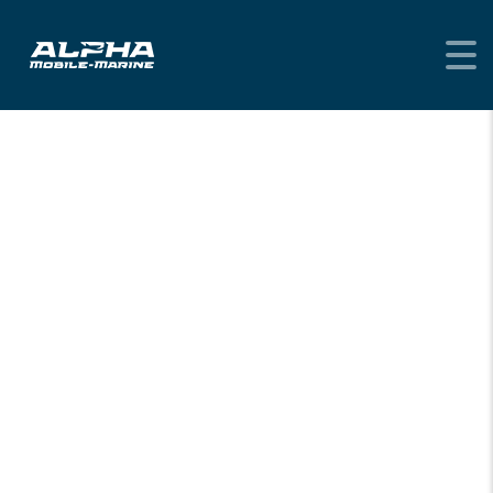
HOME
/
SUZUKI
/ SUZUKI DF40AT