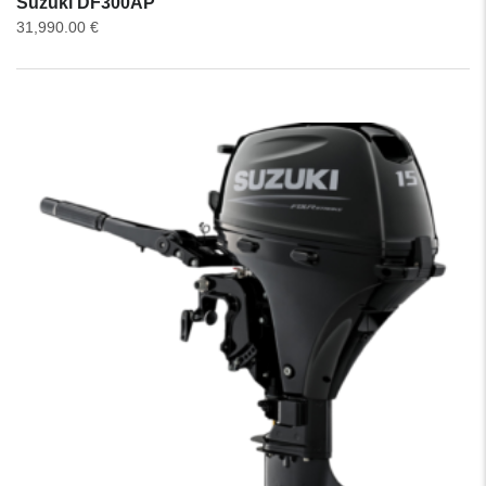
Suzuki DF300AP
31,990.00
€