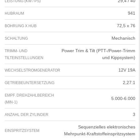
29,4 / 40
LEISTUNG (KW / PS)
941
HUBRAUM
72,5 x 76
BOHRUNG X HUB
Mechanisch
SCHALTUNG
Power Trim & Tilt (PTT-/Power-Trimm
TRIMM- UND
und Kippsystem)
TILTEINSTELLUNGEN
12V 19A
WECHSELSTROMGENERATOR
2,27:1
GETRIEBEUNTERSETZUNG
EMPF. DREHZAHLBEREICH
5.000-6.000
(MIN-1)
3
ANZAHL DER ZYLINDER
Sequenzielles elektronisches
EINSPRITZSYSTEM
Mehrpunkt-Kraftstoffeinspritzsystem