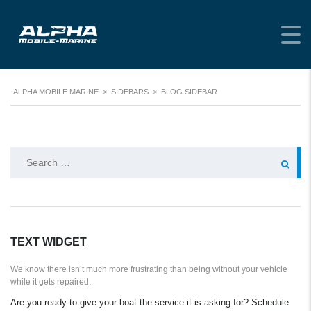
BLOG SIDEBAR
ALPHA MOBILE MARINE
>
SIDEBARS
>
BLOG SIDEBAR
Search
for:
TEXT WIDGET
We know there isn’t much more frustrating than being without your vehicle
while it gets repaired.
Are you ready to give your boat the service it is asking for? Schedule