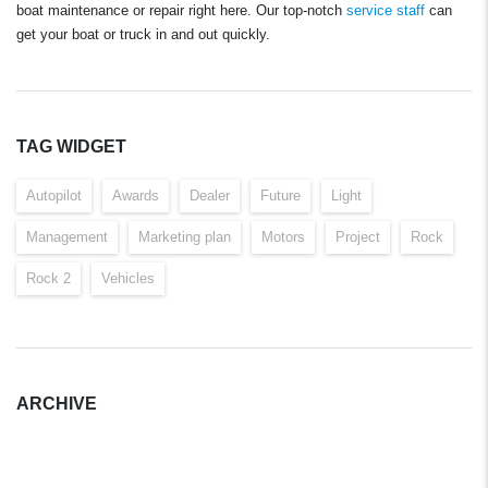
boat maintenance or repair right here. Our top-notch
service staff
can
get your boat or truck in and out quickly.
TAG WIDGET
Autopilot
Awards
Dealer
Future
Light
Management
Marketing plan
Motors
Project
Rock
Rock 2
Vehicles
ARCHIVE
Archive