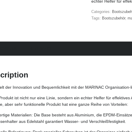
echter Helfer für eff
Categories:
Bootszubeh
Tags:
Bootszubehör
,
ma
SCRIPTION
REVIEWS (0)
cription
lt der Innovation und Bequemlichkeit mit der MARINAC Organisation-li
rodukt ist nicht nur eine Linie, sondern ein echter Helfer für effekti
e, aber sehr funktionelle Produkt hat eine ganze Reihe von Vorteilen:
tige Materialien: Die Base besteht aus Aluminium, die EPDM-Einsätze 
senhalter aus Edelstahl garantiert Wasser- und Verschleißfestigkeit.
elle Befestigung: Dank spezieller Schrauben ist der Organizer einfach 