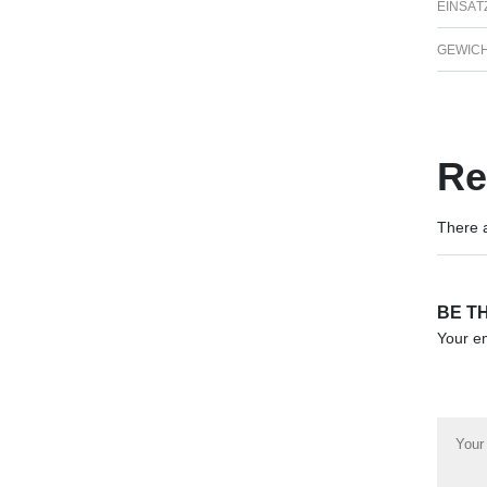
EINSÄT
GEWIC
Re
There a
BE T
Your em