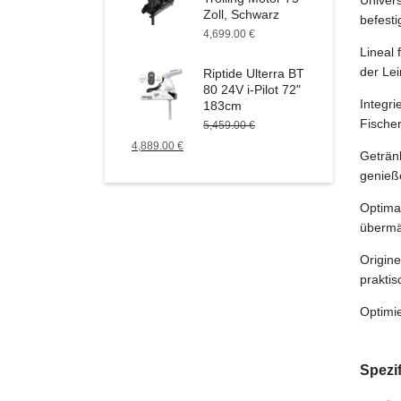
Zoll, Schwarz
befesti
4,699.00
€
Lineal 
der Le
Riptide Ulterra BT
80 24V i-Pilot 72"
Integr
183cm
Fischer
5,459.00
€
4,889.00
€
Getränk
genieße
Optima
übermä
Origine
prakti
Optimi
Spezif