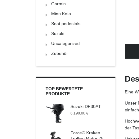
Garmin
Minn Kota
Seat pedestals
Suzuki
Uncategorized
DE
Zubehör
Des
TOP BEWERTETE
Eine We
PRODUKTE
Unser P
Suzuki DF30AT
einfach
6,190.00
€
Hochwer
der Tas
Force® Kraken
Trolling Motor 75
Univers