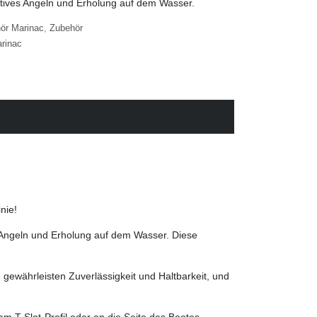
ektives Angeln und Erholung auf dem Wasser.
ör Marinac
,
Zubehör
rinac
nie!
ves Angeln und Erholung auf dem Wasser. Diese
gewährleisten Zuverlässigkeit und Haltbarkeit, und
am T-Slot-Profil oder an die Seite des Bootes