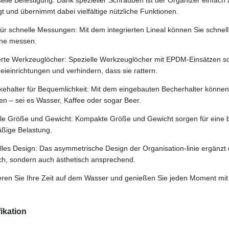
gt und übernimmt dabei vielfältige nützliche Funktionen.
für schnelle Messungen: Mit dem integrierten Lineal können Sie schne
ine messen.
ierte Werkzeuglöcher: Spezielle Werkzeuglöcher mit EPDM-Einsätzen so
eieinrichtungen und verhindern, dass sie rattern.
ehalter für Bequemlichkeit: Mit dem eingebauten Becherhalter können 
n – sei es Wasser, Kaffee oder sogar Beer.
le Größe und Gewicht: Kompakte Größe und Gewicht sorgen für eine
ßige Belastung.
lles Design: Das asymmetrische Design der Organisation-linie ergänzt 
sch, sondern auch ästhetisch ansprechend.
eren Sie Ihre Zeit auf dem Wasser und genießen Sie jeden Moment m
ikation