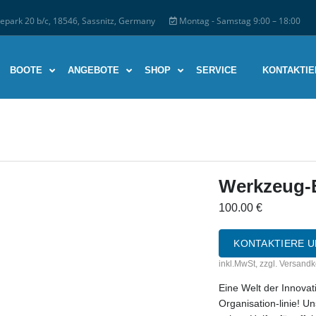
park 20 b/c, 18546, Sassnitz, Germany
Montag - Samstag 9:00 – 18:00
BOOTE
ANGEBOTE
SHOP
SERVICE
KONTAKTIE
Werkzeug-B
100.00
€
KONTAKTIERE U
inkl.MwSt, zzgl. Versand
Eine Welt der Innova
Organisation-linie! Un