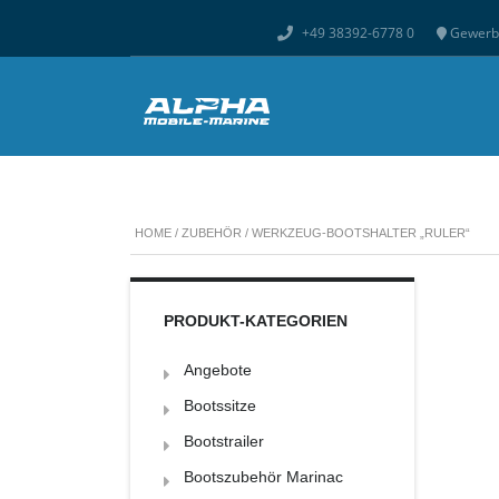
+49 38392-6778 0
Gewerbe
HOME
/
ZUBEHÖR
/ WERKZEUG-BOOTSHALTER „RULER“
PRODUKT-KATEGORIEN
Angebote
Bootssitze
Bootstrailer
Bootszubehör Marinac