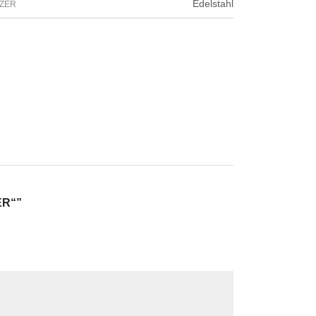
Edelstahl
ZER
ER“”