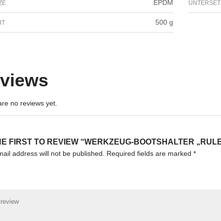
EPDM
ZE
UNTERSET
500 g
HT
views
re no reviews yet.
HE FIRST TO REVIEW “WERKZEUG-BOOTSHALTER „RUL
ail address will not be published.
Required fields are marked
*